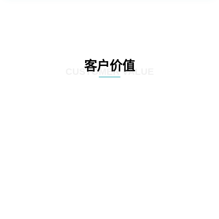
客户价值
CUSTOMER VALUE
01
通过定制化的咨询服务，制定符合客户实际情况的IT发展策略和实施方案，为客
户提供更有效的IT解决方案。
02
网思科技的服务不仅提供IT咨询，还能执行和监控策略实施的过程，并在必要时
对策略和方案进行调整，以确保长期的落实和卓越的结果。
03
IT咨询服务不仅仅是提供策略和方案，更重要的是要为实施提供具体的落地举措
和工作计划。网思科技的服务能够将IT发展策略和方案落地，提供具体的实施计