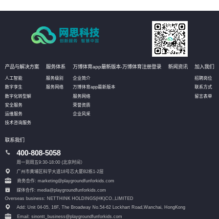
划、流程和步骤，帮助客户更好地规划IT改造管理方式。
产品与解决方案
服务体系
万博体育app最新版本-万博体育注册登录
新闻资讯
加入我们
人工智能
服务级别
企业简介
招聘岗位
数字孪生
服务网络
万博体育app最新版本
联系方式
数字化转型解
服务网络
留言表单
安全服务
荣誉资质
运维服务
企业风采
技术咨询服务
联系我们
400-808-5058
周一到周五9:30-18:00 (北京时间）
广州市黄埔区科学大道18号芯大厦B2栋1-2层
商务合作: marketing@playgroundfunforkids.com
媒体合作: media@playgroundfunforkids.com
Overseas business: NETTHINK HOLDINGS(HK)CO.,LIMITED
Add: Unit 04-05, 16F, The Broadway No.54-62 Lockhart Road,
Wanchai, HongKong
Email: sinontt_business@playgroundfunforkids.com