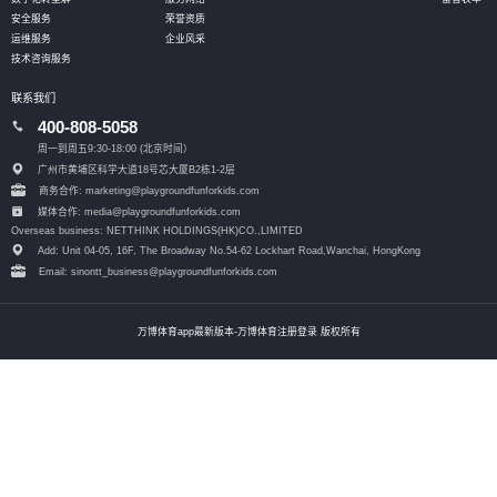
安全服务
荣誉资质
运维服务
企业风采
技术咨询服务
联系我们
400-808-5058
周一到周五9:30-18:00 (北京时间）
广州市黄埔区科学大道18号芯大厦B2栋1-2层
商务合作: marketing@playgroundfunforkids.com
媒体合作: media@playgroundfunforkids.com
Overseas business: NETTHINK HOLDINGS(HK)CO.,LIMITED
Add: Unit 04-05, 16F, The Broadway No.54-62 Lockhart Road,
Wanchai, HongKong
Email: sinontt_business@playgroundfunforkids.com
万博体育app最新版本-万博体育注册登录 版权所有