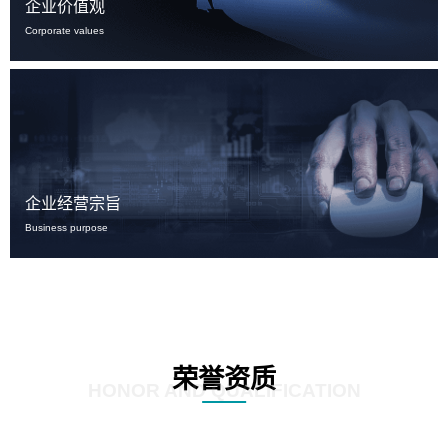
企业价值观
Corporate values
企业经营宗旨
Business purpose
荣誉资质
HONOR AND QUALIFICATION