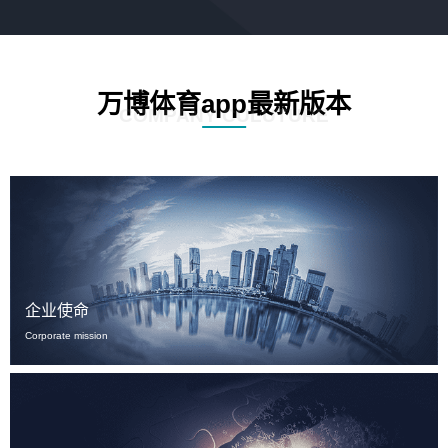
万博体育app最新版本
COMPANY CULUTURE
企业使命
Corporate mission