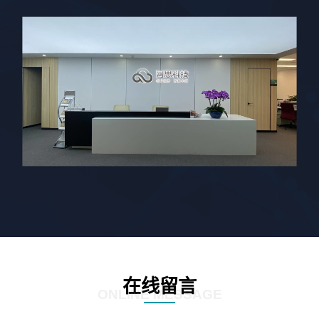
在线留言
ONLINE MESSAGE