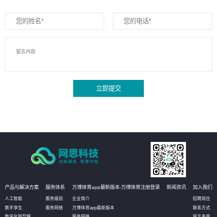
立即提交
产品与解决方案
服务体系
万博体育app最新版本-万博体育注册登录
新闻资讯
加入我们
人工智能
服务级别
企业简介
招聘岗位
数字孪生
服务网络
万博体育app最新版本
联系方式
数字化转型解
服务网络
留言表单