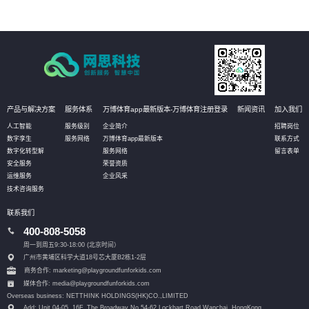
产品与解决方案
服务体系
万博体育app最新版本-万博体育注册登录
新闻资讯
加入我们
人工智能
服务级别
企业简介
招聘岗位
数字孪生
服务网络
万博体育app最新版本
联系方式
数字化转型解
服务网络
留言表单
安全服务
荣誉资质
运维服务
企业风采
技术咨询服务
联系我们
400-808-5058
周一到周五9:30-18:00 (北京时间）
广州市黄埔区科学大道18号芯大厦B2栋1-2层
商务合作: marketing@playgroundfunforkids.com
媒体合作: media@playgroundfunforkids.com
Overseas business: NETTHINK HOLDINGS(HK)CO.,LIMITED
Add: Unit 04-05, 16F, The Broadway No.54-62 Lockhart Road,
Wanchai, HongKong