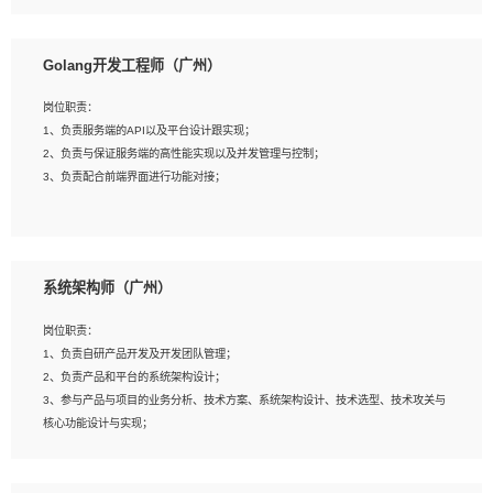
8、具有HCIE/H3CIE/VMware/阿里云等云计算方向认证者优先；
岗位要求：
1、本科以上相关专业毕业，拥有三年以上相关数据工作经验经验。
Golang开发工程师（广州）
2、熟悉PostgreSQL、redis、MongoDB、ElasticSearch等开源数据库运维管理，
拥有开发经验优先。
岗位职责：
3、熟悉Oracle、MySQL、SQLServer中一种或多种优先。
1、负责服务端的API以及平台设计跟实现；
4、熟悉Hadoop、HBASE、Spark等大数据平台优先。
2、负责与保证服务端的高性能实现以及并发管理与控制；
5、熟悉linux或任意一种unix操作系统，如有较强操作系统侧工作经验者优先。
3、负责配合前端界面进行功能对接；
6、具备丰富的项目实施经验，较强的自我学习能力。
7、责任心强，为人友好，沟通能力强，具有良好的团队意识。
岗位要求：
1、本科及以上学历，计算机相关专业；
系统架构师（广州）
2、1年以上Golang开发工作经验，能独立完成相应项目开发；
3、基础扎实、熟悉数据结构与算法，熟悉多线程、多进程、IO复用等并发编程思维
岗位职责：
与实现，熟悉常用开源框架及设计模式；
1、负责自研产品开发及开发团队管理；
4、熟悉Golang、连接池、消息队列等组件使用、熟悉后端开发、测试、调试流程
2、负责产品和平台的系统架构设计；
跟工具使用；
3、参与产品与项目的业务分析、技术方案、系统架构设计、技术选型、技术攻关与
5、对技术有激情，喜欢钻研，能快速接受和掌握新技术，学习能力和工作责任心
核心功能设计与实现；
强，良好的沟通表达能力和团队协作能力。
4、根据业务及技术发展，做前瞻性的技术分析、研究及应用；
5、根据业务架构设计与业务需求，上接业务设计下接系统设计，编写系统概要设
计，指导技术骨干进行系统详细设计。