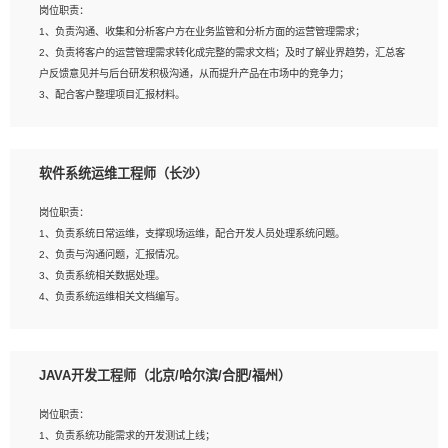
岗位职责：
建深度学习系统环境；
1、负责沟通、收集和分析客户方在业务监管和分析方面的运营管理需求；
4、熟悉OPENCV、HALCON等常用图像处理软件，熟练进行图像处理；
2、负责将客户的运营管理需求转化成完整的需求文档；及时了解业界趋势，汇总客
5、熟悉主流的分类算法、聚类算法和关联分析算法原理，能熟练使用神经网络算法
户反馈意见并与后台研发积极沟通，从而提升产品在市场中的竞争力；
的进行业务建模；
3、配合客户整理项目汇报材料。
6、对OCR领域有深入的研究，熟悉模型调参，压缩和整型化方法；
7、熟悉mysql、oracle、MongoDB、redis等其中一种数据库使用。
岗位要求：
软件系统运维工程师（长沙）
1、3年以上运营或解决方案的工作经验。
2、具备良好的逻辑能力、沟通能力和文字处理能力，能够从海量数据中发现关键特
岗位职责：
征，可独立提出完整的优化方案,并推动方案执行达成结果；熟练使用PPT、
1、负责系统日常运维，支撑现场运维，配合开发人员处理系统问题。
WORD、EXCEL等办公软件；
2、负责与沟通问题，汇报情况。
3、深入理解公司各项AI产品和技术信息；具有较强的文档编写能力，能独立撰写
3、负责系统相关数据处理。
PPT、方案建议书等，面试时需携带个人制作的专业PPT文件进行展示。
4、负责系统运维相关文档编写。
5、负责现场对接客户，沟通事项。
JAVA开发工程师（北京/哈尔滨/合肥/福州）
岗位要求：
1、计算机相关专业本科以上学历，1年以上软件系统运维经验。
岗位职责：
2、精通linux命令。
1、负责系统功能需求的开发测试上线；
3、熟悉oracle、mysql 数据库。