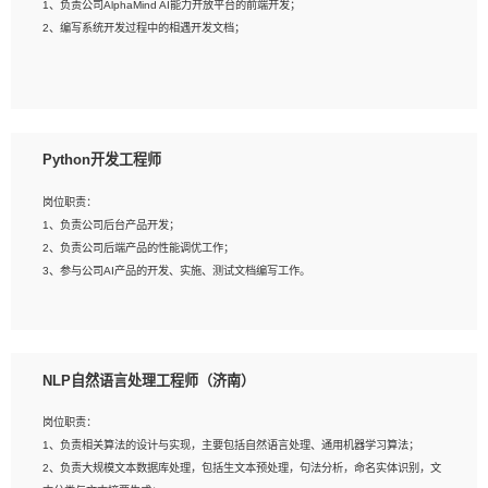
1、负责公司AlphaMind AI能力开放平台的前端开发；
3、具备良好的交流协调能力，有较强的责任感、工作积极主动；
2、编写系统开发过程中的相遇开发文档；
4、有较强的系统需求分析、文档编写能力、沟通能力；
5、具备与多团队合作的经验，良好团队协作精神；
岗位要求：
1、全日制本科及以上学历，计算机相关专业毕业，一年以上前端开发工作经验；
2、熟练掌握HTML、CSS、JavaScript等web相关技术；
Python开发工程师
3、熟悉react/vue/angular任何一种前端框架，熟悉react优先；
4、熟悉webpack配置和git操作；
岗位职责：
5、善于沟通，具有团队意识；
1、负责公司后台产品开发；
2、负责公司后端产品的性能调优工作；
3、参与公司AI产品的开发、实施、测试文档编写工作。
岗位要求:
1、计算机相关专业，本科及以上学历，2年以上后端开发经验，有过运营商项目经
NLP自然语言处理工程师（济南）
验的更佳；
2、熟练python编程语言，熟悉服务端开发流程，熟悉常见的算法和数据结构；
岗位职责：
3、熟悉数据库开发，熟悉Mysql、Oracle、MongoDb数据库应用开发其中一种；
1、负责相关算法的设计与实现，主要包括自然语言处理、通用机器学习算法；
4、熟悉Python Wed框架（Django/Flask...）代码能力优秀，熟悉编码规范和具备
2、负责大规模文本数据库处理，包括生文本预处理，句法分析，命名实体识别，文
良好的文档编写能力）；