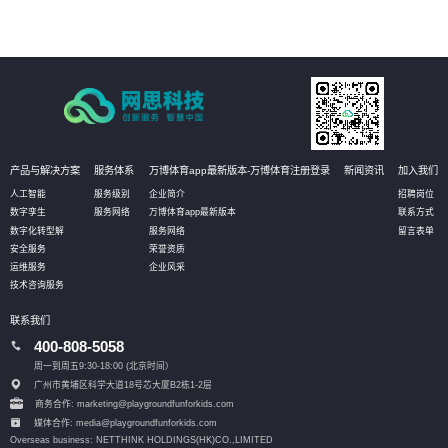
产品与解决方案
服务体系
万博体育app最新版本-万博体育注册登录
新闻资讯
加入我们
人工智能
服务级别
企业简介
招聘岗位
数字孪生
服务网络
万博体育app最新版本
联系方式
数字化转型解
服务网络
留言表单
安全服务
荣誉资质
运维服务
企业风采
技术咨询服务
联系我们
400-808-5058
周一到周五9:30-18:00 (北京时间）
广州市黄埔区科学大道18号芯大厦B2栋1-2层
商务合作: marketing@playgroundfunforkids.com
媒体合作: media@playgroundfunforkids.com
Overseas business: NETTHINK HOLDINGS(HK)CO.,LIMITED