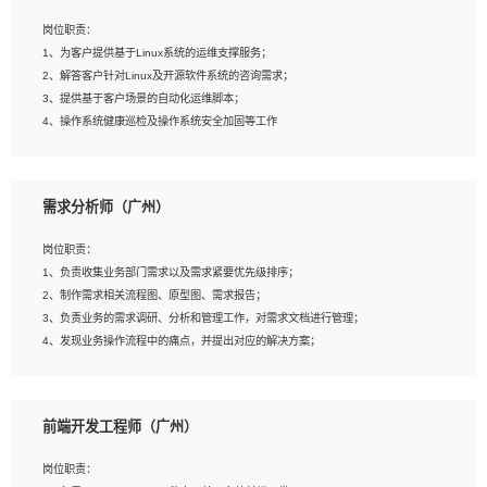
3、能对影片后期进行整体调色控制，具备一定审美感；
岗位职责：
4、在剪辑上会思考，有一定编导思维；
1、为客户提供基于Linux系统的运维支撑服务；
5、踏实， 勤奋，愿意在工作中不断学习，提高自我；
2、解答客户针对Linux及开源软件系统的咨询需求；
6、能与同事友好相处。
3、提供基于客户场景的自动化运维脚本；
4、操作系统健康巡检及操作系统安全加固等工作
岗位要求：
需求分析师（广州）
1、全日制本科计算机相关专业毕业，3年以上相关工作经验；
2、精通linux操作系统的运行维护，具有故障处理的能力
岗位职责：
3、熟练使用脚本语言，shell/python任一种，熟练使用Ansible
1、负责收集业务部门需求以及需求紧要优先级排序；
4、熟悉linux常见服务、中间件的基本原理、部署以及故障处理，如：Mysql、
2、制作需求相关流程图、原型图、需求报告；
Apache、Nginx、Zabbix、Kafka等
3、负责业务的需求调研、分析和管理工作，对需求文档进行管理；
5、熟悉主流虚拟化技术，如：VMware、KVM
4、发现业务操作流程中的痛点，并提出对应的解决方案；
6、具备网络方面的基础知识，熟悉常见的网络协议，如TCP/IP，转发原理，路由优
5、完成其他上级领导交予的任务和工作。
先级等
7、了解容器技术，熟悉docker或podman
8、有良好的文档编写能力和沟通能力，有RHCE证书优先
前端开发工程师（广州）
岗位要求：
1、本科以上学历，一年以上需求分析相关经验者优先；
岗位职责：
2、熟悉产品及需求规划工具，如:Axure、Xmind、MS Project等；