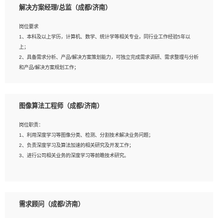
解决方案经理/总监（成都/济南）
岗位要求
岗位要求：
1、本科及以上学历，计算机、数学、统计学等相关专业，同行业工作经验5年以
1、全日制统招本科及以上学历，计算机相关专业毕业，5年以上开发工作经验；
上；
2、具有扎实的java编程功底和良好的编码习惯，有分布式、多线程及高并发系统开
2、具备需求分析、产品/解决方案策划能力，可独立完成需求调研、需求整理与分析
发经验和性能调优经验尤佳；熟悉JVM调优；掌握基础中间件、基础架构方案和云
和产品/解决方案规划工作；
平台、云产品功能特性，熟练使用相关平台的功能和了解其背后实现机制；
3、逻辑缜密，对用户产品/解决方案体验敏感，对数据敏感，有产品/解决方案意
3、精通主流开发框架经验，精通一门主流开发语言；熟悉主流开源框架源码；
识，有主见，以数据为驱动，以结果为导向；
4、具有一定的大中型项目参与经验，有中间件、基础组件和框架的研发经验，具备
4、具有丰富的AI产品/解决方案解决方案经验，能够针对客户的需求，快速响应输出
研发管理流程建设经验；
图像算法工程师（成都/济南）
相关的解决方案，包括视频分析、图像识别、NLP、OCR、机器学习等；
5、熟悉Spring、Mybatis等开源框架和常用apache组件,熟悉Web服务端开发的各
5、具备AI技术背景，掌握TensorFlow、PyTorch、Spark MLlib、SK-Learn等常见
种常用框架和技术Springboot、Shiro、springcloud等；熟悉Linux常用命令和了解
岗位职责：
AI算法框架，对人脸识别、目标检测、图像识别、OCR、NLP等AI算法有深刻理
常用脚本语言，较丰富的线上系统运维经验，复杂问题排查思路清晰。
1、利用深度学习等图像分类、检测、分割技术解决业务问题；
解。具有AI平台级产品/解决方案从业经验者优先。具有大数据技术背景者优先；
2、负责深度学习及算法加速的相关研究及开发工作；
6、具备良好的客户意识与沟通能力，善于学习思考、创新与团队协作，认真负责、
3、进行公司相关业务的深度学习等前瞻技术研究。
执行力与抗压力强。
岗位要求：
1、统招本科以上学历，图形图像、计算机或数学相关专业；
需求顾问（成都/济南）
2、2年以上图像处理开发经验，熟悉python和spark开发；
3、熟练使用TensorFlow、Theano、Keras 及 Caffe 任意一种主流深度学习框架搭