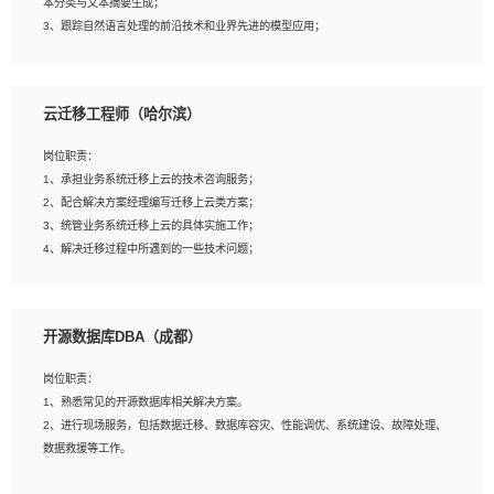
本分类与文本摘要生成；
5、沟通表达能力强，具备团队协作能力。
3、跟踪自然语言处理的前沿技术和业界先进的模型应用；
4、负责问答系统的搭建和知识图谱的建立；
云迁移工程师（哈尔滨）
岗位要求：
1、1年及以上自然语言处理方向研究或工作经验，统招本科及以上学历；
岗位职责：
2、熟悉tensorflow，keras，pytorch等常规深度学习框架，快速根据客户需求实现
1、承担业务系统迁移上云的技术咨询服务；
有效的模型；
2、配合解决方案经理编写迁移上云类方案；
3、熟悉掌握至少一种编程语言，如：Python，Java；
3、统管业务系统迁移上云的具体实施工作；
4、 熟悉NLP相关算法与实现；
4、解决迁移过程中所遇到的一些技术问题；
5、至少有一次及以上问答系统的项目实践，熟悉问答系统全流程开发者优先；
6、有较强的问题分析和处理能力，良好的团队合作意识；
7、 参与过相关竞赛或科研项目者优先。
岗位要求：
开源数据库DBA（成都）
1、专科及以上学历，三年以上工作经验，计算机等相关专业；
2、具备常见业务系统资源评估、部署优化和故障排查的能力；
岗位职责：
3、熟悉常见操作系统、存储、网络、 IO 等相关原理；
1、熟悉常见的开源数据库相关解决方案。
4、具有迁移工具实操经验，具备P2V、V2V迁移能力；
2、进行现场服务，包括数据迁移、数据库容灾、性能调优、系统建设、故障处理、
5、熟练华为、VMware虚拟化、云计算及云存储技术；
数据救援等工作。
6、熟悉主流数据库、应用服务器、中间件部署架构和运维方法；
7、具备资源池迁移、应用及数据迁移、异构数据迁移相关经验；