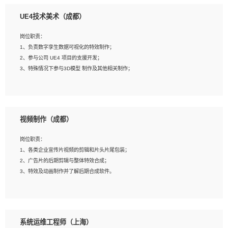
1、全日制本科相关专业，具有相关开发经验?年以上；
UE4技术美术（成都）
2、熟练掌握 Unity3D 程序开发，精通 C# 语言开发；
3、具有大量插件的使用调试经历，开发测试过 UWP 端程序者优先；
岗位职责：
4、有良好的沟通能力和团队合作意识；
1、负责数字孪生数据可视化的特效制作；
5、开发过 HoloLens 程序者优先。
2、参与公司 UE4 项目的支援开发；
3、特殊情况下参与3D模型 制作及其他相关制作；
岗位要求：
1、全日制本科以上学历，美术、动画相关专业毕业，具有相关效果制作经验2年以
视频制作（成都）
上；
2、熟练掌握 Particle 或 Niagara 制作特效模块；
岗位职责：
3、想象力丰富, 有一定的艺术审美深度；
1、各类企业宣传片视频的剪辑和片头片尾包装；
4、有良好的场景特效搭建功底；
2、广告片的后期剪辑与整体特效合成；
5、熟悉 3Ds Max 或者 Maya；
3、特效及动画制作并了解后期合成软件。
6、有良好的沟通能力和团队合作意识；
7、参与过建筑结构表现相关项目者优先
岗位要求：
1、热爱影视，责任心强，有强烈的兴趣和后期制作的主观能动性；
系统运维工程师（上海）
2、熟练使用After Effect、Photo Shop、熟练掌握视频剪辑和特效包装软件；