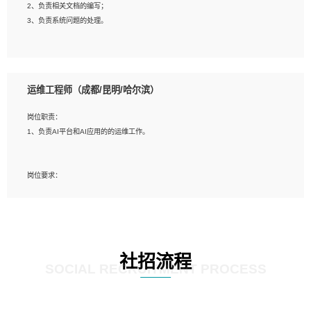
2、负责相关文档的编写；
4、善于沟通，具有良好的团队合作精神和协作能力。
3、负责系统问题的处理。
5、必须有实际的生产环境系统维护经验。
6、有中国移动安全态势系统相关项目经验优先考虑。
岗位要求：
1、精通java编程，熟悉vue和jsp编程；
运维工程师（成都/昆明/哈尔滨）
2、熟悉linux命令；
3、熟练使用springmvc、springcloud、webservice等框架进行开发；
岗位职责：
4、熟练使用oracle、mysql进行开发；
1、负责AI平台和AI应用的的运维工作。
5、熟悉流程开发如使用activiti；
6、计算机相关专业本科以上学历，3年以上开发工作经验。
岗位要求：
1、计算机相关专业，大专以上学历，2年以上开发运维工作经验；
2、必须具备的能力：有丰富的运维开发和K8S运维经验；熟悉K8S、Git、docker
等相关工具使用；熟练掌握Linux环境下的Shell语言 ；工作责任感强、具有良好的
沟通能力、服务意识；
3、掌握Linux环境下的Python编程语言；
社招流程
4、掌握DevOps思想、方法和流程。Jenkins工具使用；
SOCIAL RECRUITMENT PROCESS
5、掌握常见中间件配置与优化，如mysql、nginx等；
6、掌握服务器的维护，熟悉linux系统的常用操作；
7、掌握和第三方系统API接口的维护操作，和安全漏洞扫描的修复工作。